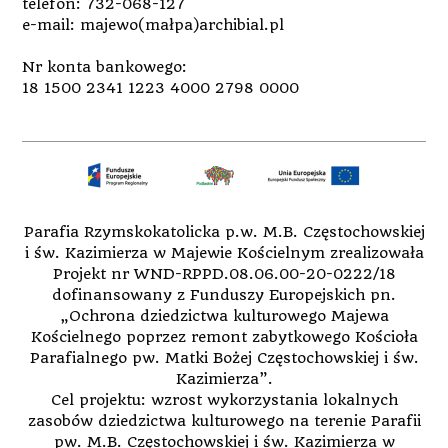
o
t
i
telefon: 732-068-127
w
w
e
e-mail: majewo(małpa)archibial.pl
y
i
r
m
e
a
o
r
s
k
a
i
Nr konta bankowego:
n
s
ę
i
i
w
18 1500 2341 1223 4000 2798 0000
e
ę
n
)
w
o
n
w
o
y
w
m
y
o
m
k
o
n
k
i
n
e
i
)
e
Parafia Rzymskokatolicka p.w. M.B. Częstochowskiej
)
i św. Kazimierza w Majewie Kościelnym zrealizowała
Projekt nr WND-RPPD.08.06.00-20-0222/18
dofinansowany z Funduszy Europejskich pn.
„Ochrona dziedzictwa kulturowego Majewa
Kościelnego poprzez remont zabytkowego Kościoła
Parafialnego pw. Matki Bożej Częstochowskiej i św.
Kazimierza”.
Cel projektu: wzrost wykorzystania lokalnych
zasobów dziedzictwa kulturowego na terenie Parafii
pw. M.B. Częstochowskiej i św. Kazimierza w